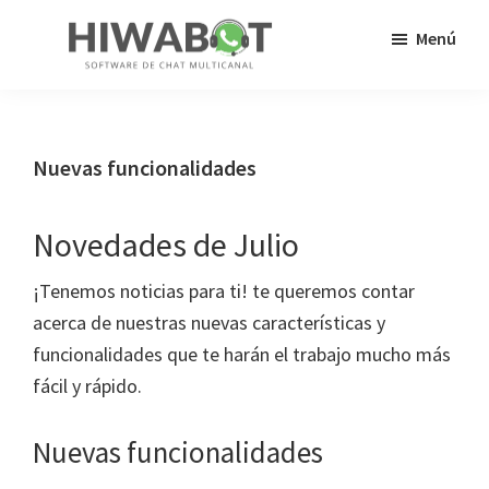
Saltar
Saltar
Menú
al
a
contenido
la
HiWaBot
Tus
principal
barra
clientes
lateral
ya
Nuevas funcionalidades
principal
no
llaman,
Novedades de Julio
¡ahora
chatean!
¡Tenemos noticias para ti! te queremos contar
acerca de nuestras nuevas características y
funcionalidades que te harán el trabajo mucho más
fácil y rápido.
Nuevas funcionalidades