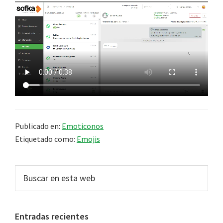
Publicado en:
Emoticonos
Etiquetado como:
Emojis
Barra
Buscar
en
lateral
esta
principal
web
Entradas recientes