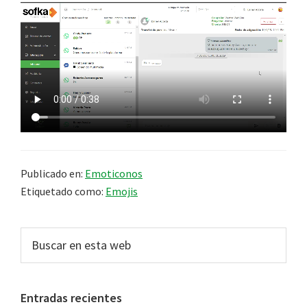
Publicado en:
Emoticonos
Etiquetado como:
Emojis
Barra
Buscar
en
lateral
esta
principal
web
Entradas recientes