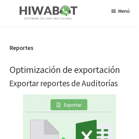
Saltar
Saltar
Menú
al
a
contenido
la
HiWaBot
Tus
principal
barra
clientes
lateral
ya
Reportes
principal
no
llaman,
Optimización de exportación
¡ahora
Exportar reportes de Auditorías
chatean!