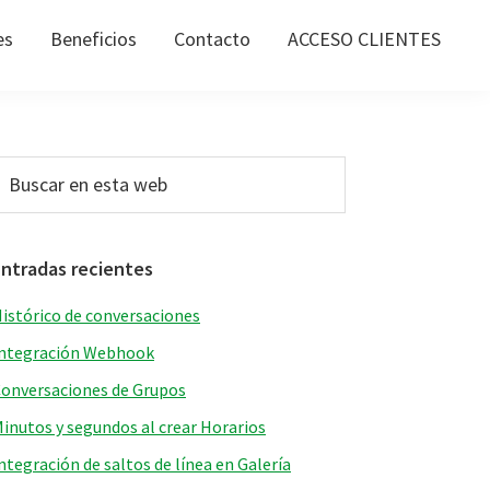
es
Beneficios
Contacto
ACCESO CLIENTES
Barra
uscar
n
lateral
sta
principal
web
Entradas recientes
istórico de conversaciones
ntegración Webhook
onversaciones de Grupos
inutos y segundos al crear Horarios
ntegración de saltos de línea en Galería