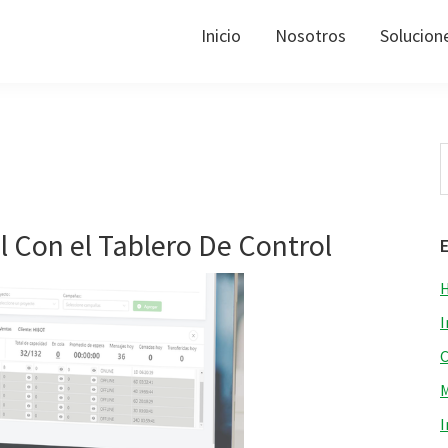
Inicio
Nosotros
Solucion
B
e
e
 Con el Tablero De Control
H
I
C
M
I