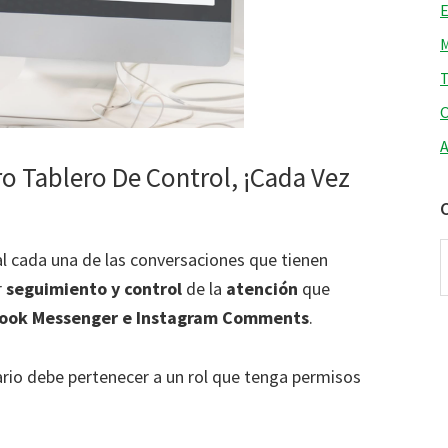
E
M
T
O
A
 Tablero De Control, ¡Cada Vez
C
l cada una de las conversaciones que tienen
r
seguimiento y control
de la
atención
que
ook Messenger e Instagram Comments
.
ario debe pertenecer a un rol que tenga permisos