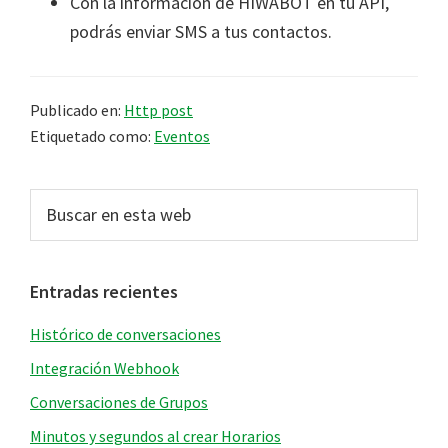
Con la información de HIWABOT en tu API,
podrás enviar SMS a tus contactos.
Publicado en:
Http post
Etiquetado como:
Eventos
Barra
Buscar
en
lateral
esta
principal
web
Entradas recientes
Histórico de conversaciones
Integración Webhook
Conversaciones de Grupos
Minutos y segundos al crear Horarios