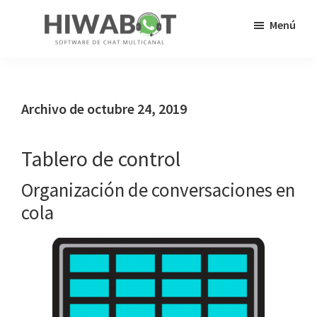
Saltar
Saltar
Menú
al
a
contenido
la
HiWaBot
Tus
principal
barra
clientes
lateral
ya
Archivo de octubre 24, 2019
principal
no
llaman,
Tablero de control
¡ahora
Organización de conversaciones en
chatean!
cola